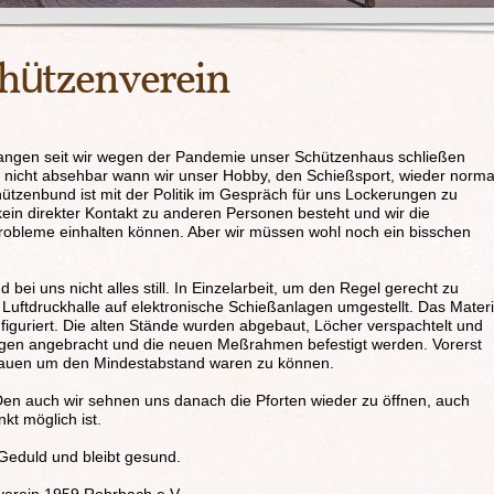
hützenverein
gangen seit wir wegen der Pandemie unser Schützenhaus schließen
ch nicht absehbar wann wir unser Hobby, den Schießsport, wieder norma
tzenbund ist mit der Politik im Gespräch für uns Lockerungen zu
ein direkter Kontakt zu anderen Personen besteht und wir die
obleme einhalten können. Aber wir müssen wohl noch ein bisschen
 bei uns nicht alles still. In Einzelarbeit, um den Regel gerecht zu
Luftdruckhalle auf elektronische Schießanlagen umgestellt. Das Materi
figuriert. Die alten Stände wurden abgebaut, Löcher verspachtelt und
ngen angebracht und die neuen Meßrahmen befestigt werden. Vorerst
fbauen um den Mindestabstand waren zu können.
 Den auch wir sehnen uns danach die Pforten wieder zu öffnen, auch
kt möglich ist.
Geduld und bleibt gesund.