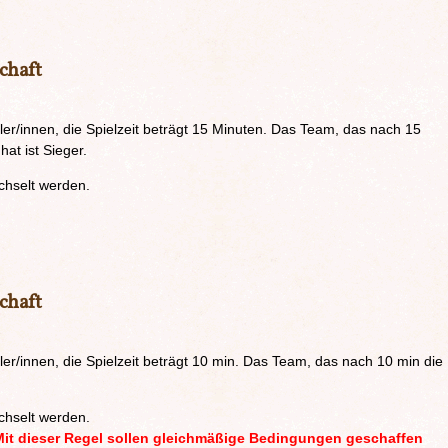
chaft
er/innen, die Spielzeit beträgt 15 Minuten. Das Team, das nach 15
hat ist Sieger.
chselt werden.
chaft
er/innen, die Spielzeit beträgt 10 min. Das Team, das nach 10 min die
chselt werden.
 Mit dieser Regel sollen gleichmäßige Bedingungen geschaffen