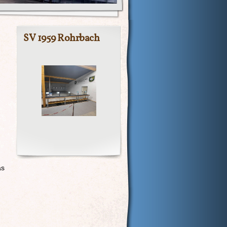
SV 1959 Rohrbach
as