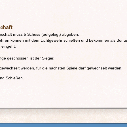
chaft
nschaft muss 5 Schuss (aufgelegt) abgeben.
 Jahren können mit dem Lichtgewehr schießen und bekommen als Bonu
g eingeht.
nge geschossen ist der Sieger.
 gewechselt werden, für die nächsten Spiele darf gewechselt werden.
ung Schießen.