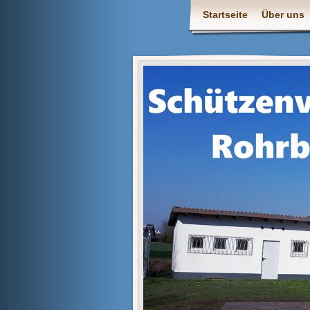
Startseite
Über uns