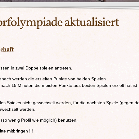
orfolympiade aktualisiert
schaft
ssen in zwei Doppelspielen antreten.
danach werden die erzielten Punkte von beiden Spielen
ch 15 Minuten die meisten Punkte aus beiden Spielen erzielt hat ist
des Spieles nicht gewechselt werden, für die nächsten Spiele (gegen d
ewechselt werden.
 (so wenig Profil wie möglich) benutzen.
tte mitbringen !!!